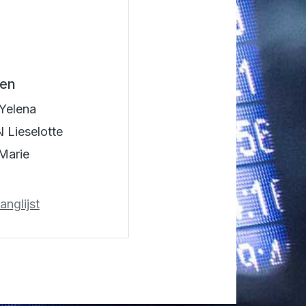
en
Yelena
Lieselotte
Marie
anglijst