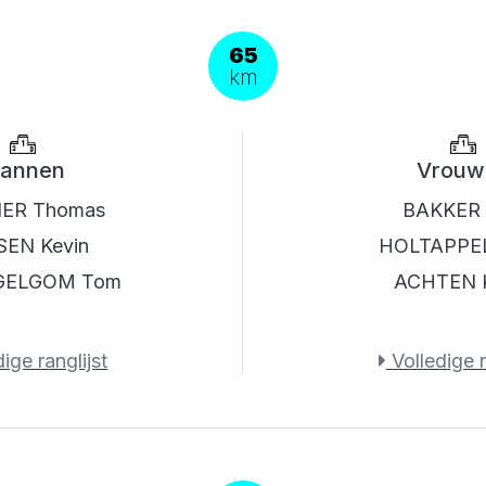
65
km
annen
Vrouw
ER Thomas
BAKKER 
SEN Kevin
HOLTAPPEL
GELGOM Tom
ACHTEN K
ige ranglijst
Volledige r