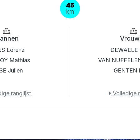
45
km
annen
Vrouw
NS Lorenz
DEWAELE 
OY Mathias
VAN NUFFELEN 
SE Julien
GENTEN 
ige ranglijst
Volledige r