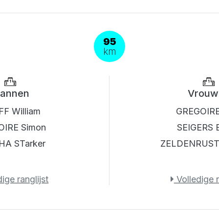
95
km
annen
Vrouw
F William
GREGOIRE 
IRE Simon
SEIGERS
HA STarker
ZELDENRUST
ige ranglijst
Volledige r