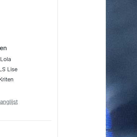
en
Lola
S Lise
riten
anglijst