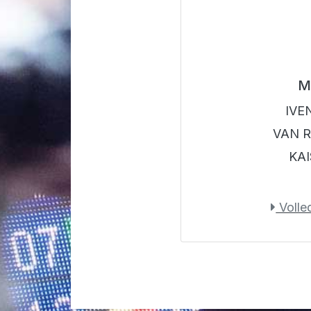
M
IVE
VAN R
KAI
Volled