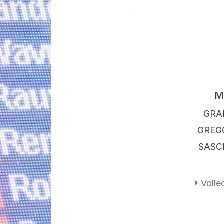
M
GRAF
GREGO
SASC
Volled