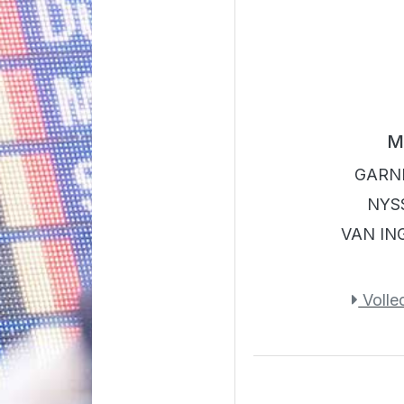
M
GARNI
NYS
VAN IN
Volled