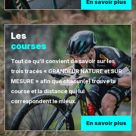
En savoir plus
Les
courses
Tout ce qu’il convient de savoir sur les
trois tracés « GRANDEUR NATURE et SUR
MESURE » afin que chacun(e) trouve la
course et la distance qui lui
correspondent le mieux.
En savoir plus