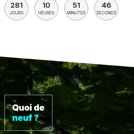
281
10
51
45
JOURS
HEURES
MINUTES
SECONDS
Quoi de
neuf ?