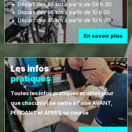
Départ des 65 km à partir de 09 h 30
Départ des 95 km à partir de 10 h 00
Départ des 45 km à partir de 10 h 30
En savoir plus
Les infos
pratiques
Toutes les infos pratiques et utiles pour
que chacun(e) se sente à l’aise AVANT,
PENDANT et APRES sa course