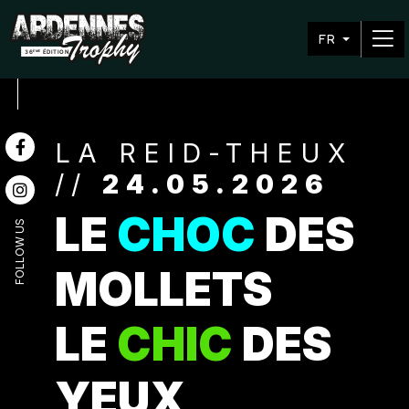
FR
LA REID-THEUX
//
24.05.2026
LE
CHOC
DES
FOLLOW US
MOLLETS
LE
CHIC
DES
YEUX