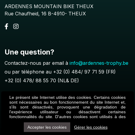
ARDENNES MOUNTAIN BIKE THEUX
Rue Chaufheid, 16 B-4910- THEUX
Une question?
Contactez-nous par email à
info@ardennes-trophy.be
ou par téléphone au
+32 (0) 484/ 97 71 59
(FR)
+32 (0) 478/ 88 55 70
(NL& DE)
Le présent site Internet utilise des cookies. Certains cookies
sont nécessaires au bon fonctionnement du site Internet et,
s'ils sont désactivés, provoquent une dégradation de
l'expérience utilisateur ou désactivent certaines
© 2022 ARDENNES MOUNTAIN BIKE THEUX. AGENCY :
fonctionnalités du site. D'autres cookies sont utilisés à des
CRAFTSTUDIO.BE
fins d'analyse ou de marketing. Les cookies nous permettent
de personnaliser le contenu et les annonces, d'offrir des
Conditions générales de vente
Mentions légales
Accepter les cookies
Gérer les cookies
fonctionnalités relatives aux médias sociaux et d'analyser