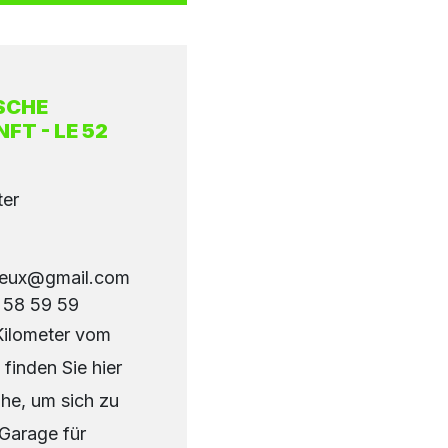
SCHE
T - LE 52
ter
deux@gmail.com
 58 59 59
Kilometer vom
 finden Sie hier
uhe, um sich zu
Garage für