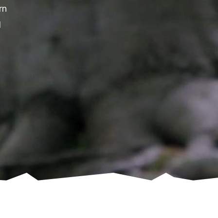
rn
d
n