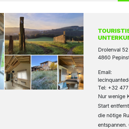
TOURISTI
UNTERKUNF
Drolenval 52
4860 Pepins
Email:
lecinquante
Tel: +32 477
Nur wenige 
Start entfernt
die nötige R
entspannen. 