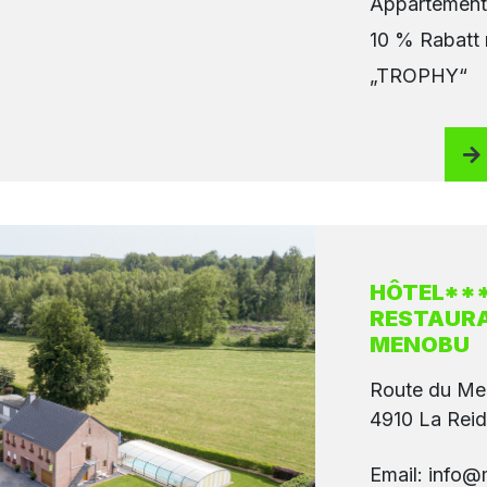
Appartement 
10 % Rabatt
„TROPHY“
HÔTEL**
RESTAURA
MENOBU
Route du M
4910 La Reid
Email: info