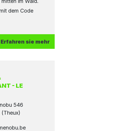
mitten im Wald.
 mit dem Code
Erfahren sie mehr
*
NT - LE
enobu 546
 (Theux)
@menobu.be