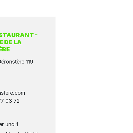
STAURANT -
E DE LA
ÈRE
Géronstère 119
nstere.com
77 03 72
r und 1