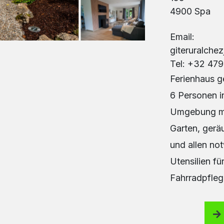
4900 Spa
Email:
giteruralche
Tel: +32 479
Ferienhaus ge
6 Personen i
Umgebung m
Garten, gerä
und allen no
Utensilien für
Fahrradpfleg