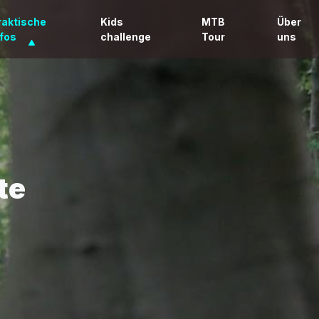
raktische
Kids
MTB
Über
nfos
challenge
Tour
uns
te