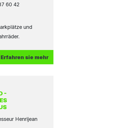
37 60 42
arkplätze und
ahrräder.
Erfahren sie mehr
 -
ES
US
sseur Henrijean