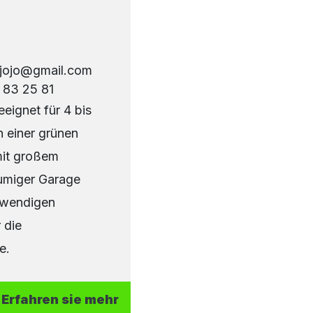
zjojo@gmail.com
 83 25 81
eignet für 4 bis
n einer grünen
it großem
umiger Garage
twendigen
 die
e.
Erfahren sie mehr