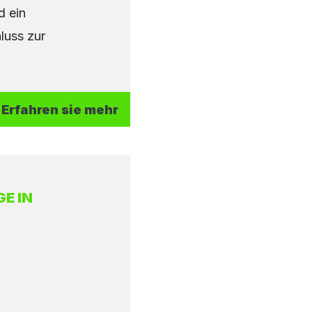
d ein
luss zur
Erfahren sie mehr
E IN